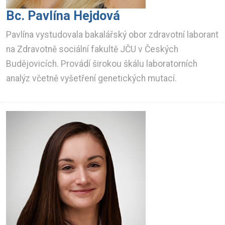
Bc. Pavlína Hejdová
Pavlína vystudovala bakalářský obor zdravotní laborant
na Zdravotně sociální fakultě JČU v Českých
Budějovicích. Provádí širokou škálu laboratorních
analýz včetně vyšetření genetických mutací.