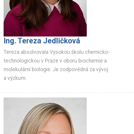
Ing. Tereza Jedličková
Tereza absolvovala Vysokou školu chemicko-
technologickou v Praze v oboru biochemie a
molekulární biologie. Je zodpovědná za vývoj
a výzkum.