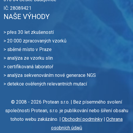
IČ: 28089421
NAŠE VÝHODY
> přes 30 let zkušeností
> 20 000 zpracovaných vzorků
> sběrné místo v Praze
> analýza ze vzorku slin
> certifikovaná laboratoř
> analýza sekvenováním nové generace NGS
> detekce ověřených relevantních mutací
© 2008 - 2026 Protean s.r.o. | Bez písemného svolení
společnosti Protean, s.r.o. je publikování nebo šíření obsahu
tohoto webu zakázáno. |
Obchodní podmínky
|
Ochrana
osobních údajů