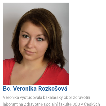
Bc. Veronika Rozkošová
Veronika vystudovala bakalářský obor zdravotní
laborant na Zdravotně sociální fakultě JČU v Českých