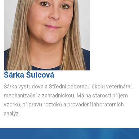
Šárka Šulcová
Šárka vystudovala Střední odbornou školu veterinární,
mechanizační a zahradnickou. Má na starosti příjem
vzorků, přípravu roztoků a provádění laboratorních
analýz.