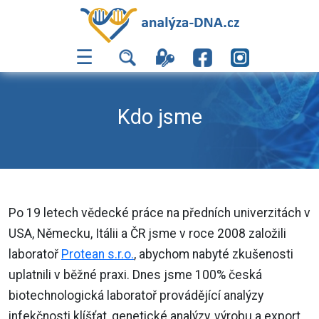
☰
Kdo jsme
Po 19 letech vědecké práce na předních univerzitách v
USA, Německu, Itálii a ČR jsme v roce 2008 založili
laboratoř
Protean s.r.o.
, abychom nabyté zkušenosti
uplatnili v běžné praxi. Dnes jsme 100% česká
biotechnologická laboratoř provádějící analýzy
infekčnosti klíšťat, genetické analýzy, výrobu a export