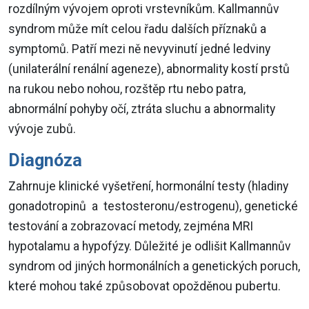
rozdílným vývojem oproti vrstevníkům. Kallmannův
syndrom může mít celou řadu dalších příznaků a
symptomů. Patří mezi ně nevyvinutí jedné ledviny
(unilaterální renální ageneze), abnormality kostí prstů
na rukou nebo nohou, rozštěp rtu nebo patra,
abnormální pohyby očí, ztráta sluchu a abnormality
vývoje zubů.
Diagnóza
Zahrnuje klinické vyšetření, hormonální testy (hladiny
gonadotropinů a testosteronu/estrogenu), genetické
testování a zobrazovací metody, zejména MRI
hypotalamu a hypofýzy. Důležité je odlišit Kallmannův
syndrom od jiných hormonálních a genetických poruch,
které mohou také způsobovat opožděnou pubertu.