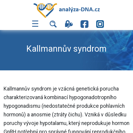
☰
Kallmannův syndrom
Kallmannův syndrom je vzácná genetická porucha
charakterizovaná kombinací hypogonadotropního
hypogonadismu (nedostatečné produkce pohlavních
hormonů) a anosmie (ztráty čichu). Vzniká v důsledku
poruchy vývoje hypotalamu, který neprodukuje hormon
GnRH potřebný pro správné fungování reprodukčního