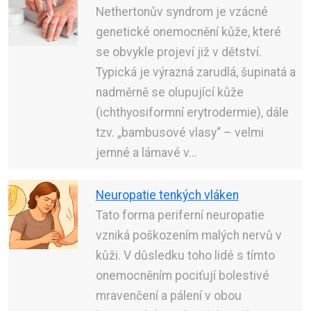
Nethertonův syndrom je vzácné
genetické onemocnění kůže, které
se obvykle projeví již v dětství.
Typická je výrazná zarudlá, šupinatá a
nadměrně se olupující kůže
(ichthyosiformní erytrodermie), dále
tzv. „bambusové vlasy“ – velmi
jemné a lámavé v...
Neuropatie tenkých vláken
Tato forma periferní neuropatie
vzniká poškozením malých nervů v
kůži. V důsledku toho lidé s tímto
onemocněním pociťují bolestivé
mravenčení a pálení v obou