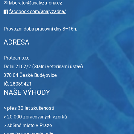
✉
laborator@analyza-dna.cz
facebook.com/analyzadna/
Provozní doba pracovní dny 8–16h.
ADRESA
Protean s.r.o.
Dolní 2102/2 (Státní veterinární ústav)
370 04 České Budějovice
IČ: 28089421
NAŠE VÝHODY
> přes 30 let zkušeností
> 20 000 zpracovaných vzorků
> sběrné místo v Praze